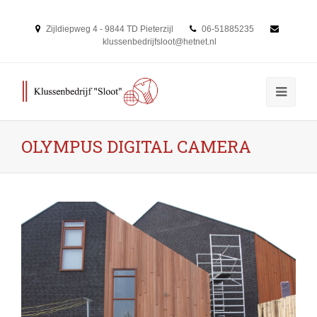
Zijldiepweg 4 - 9844 TD Pieterzijl
06-51885235
klussenbedrijfsloot@hetnet.nl
OLYMPUS DIGITAL CAMERA