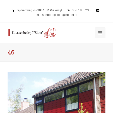
Zijldiepweg 4 - 9844 TD Pieterzijl
06-51885235
klussenbedrijfsloot@hetnet.nl
46