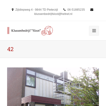
Zijldiepweg 4 - 9844 TD Pieterzijl
06-51885235
klussenbedrijfsloot@hetnet.nl
42